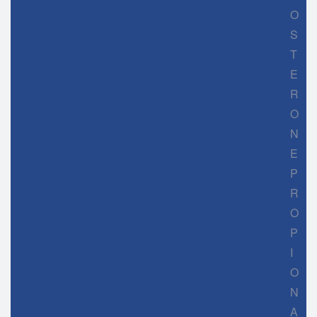
O
S
T
E
R
O
N
E
P
R
O
P
I
O
N
A