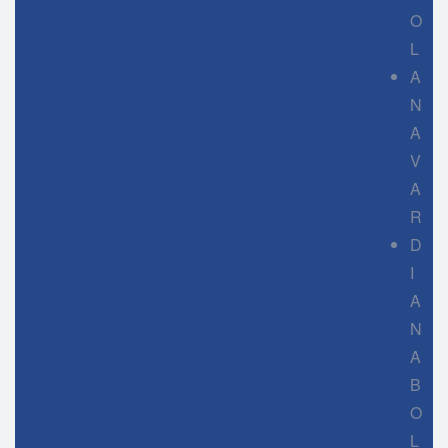
O
L
A
N
A
V
A
R
D
I
A
N
A
B
O
L