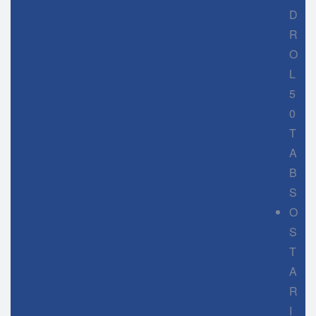
D
R
O
L
5
0
T
A
B
S
O
S
T
A
R
I