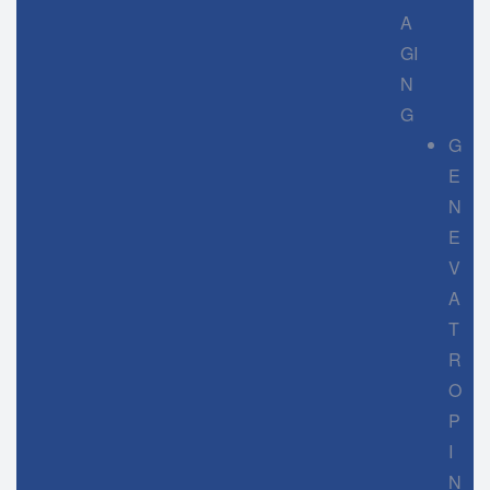
A
GI
N
G
G
E
N
E
V
A
T
R
O
P
I
N