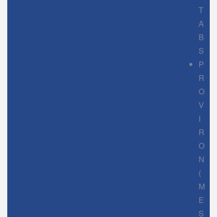
T
A
B
S
P
R
O
V
I
R
O
N
(
M
E
S