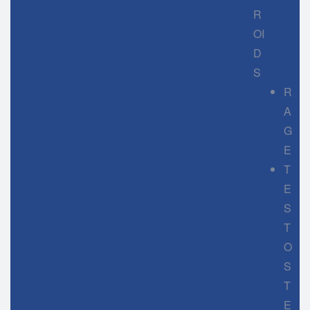
R
OI
D
S
R
A
G
E
T
E
S
T
O
S
T
E