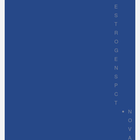
E
S
T
R
O
G
E
N
S
P
C
T
N
O
V
A