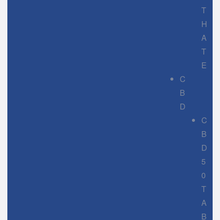
T
H
A
T
E
C
B
D
C
B
D
5
0
T
A
B