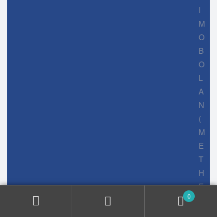
I
M
O
B
O
L
A
N
(
M
E
T
H
E
0
N
O