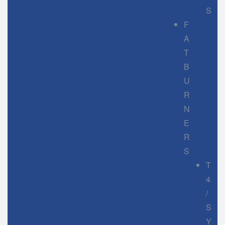
S
F
A
T
B
U
R
N
E
R
S
T
4
/
S
Y