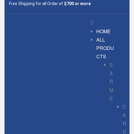
Free Shipping for all Order of
$700 or more
HOME
ALL
PRODU
CTS
S
A
R
M
S
C
A
R
D