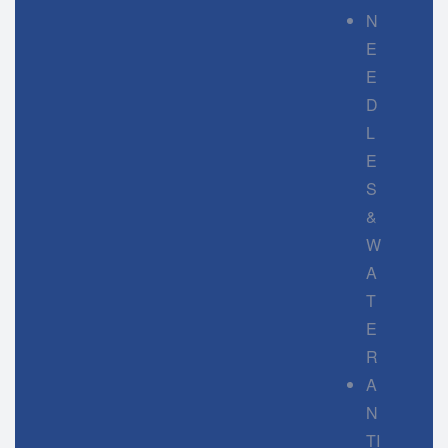
N
E
E
D
L
E
S
&
W
A
T
E
R
A
N
TI