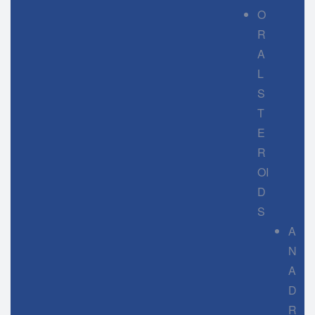
O
R
A
L
S
T
E
R
OI
D
S
A
N
A
D
R