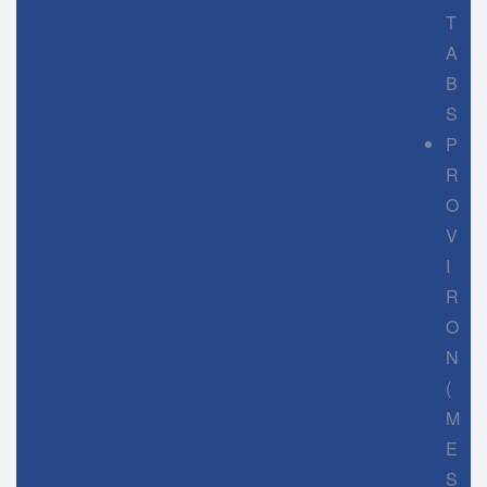
T
A
B
S
P
R
O
V
I
R
O
N
(
M
E
S