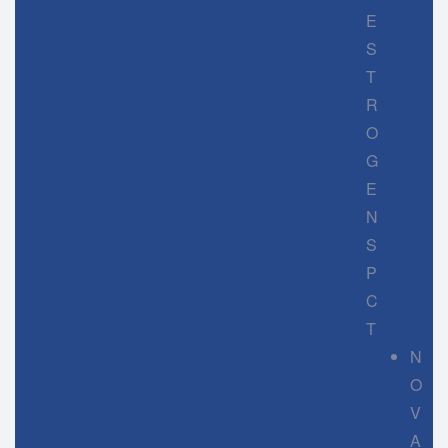
E
S
T
R
O
G
E
N
S
P
C
T
N
O
V
A