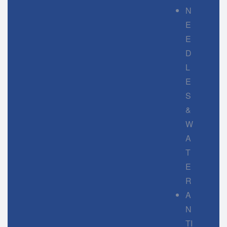
N
E
E
D
L
E
S
&
W
A
T
E
R
A
N
TI