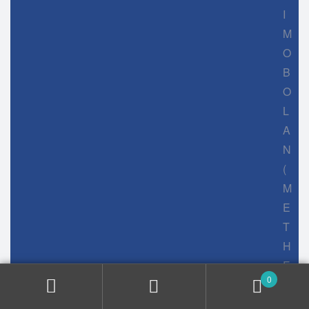
I
M
O
B
O
L
A
N
(
M
E
T
H
E
0
N
O