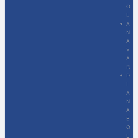
O
L
A
N
A
V
A
R
D
I
A
N
A
B
O
L