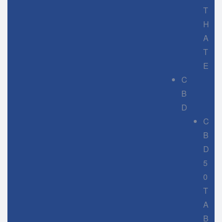
T
H
A
T
E
C
B
D
C
B
D
5
0
T
A
B