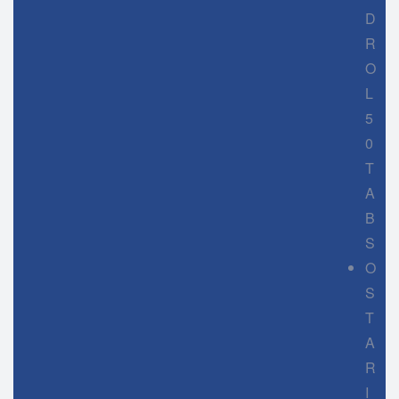
D
R
O
L
5
0
T
A
B
S
O
S
T
A
R
I