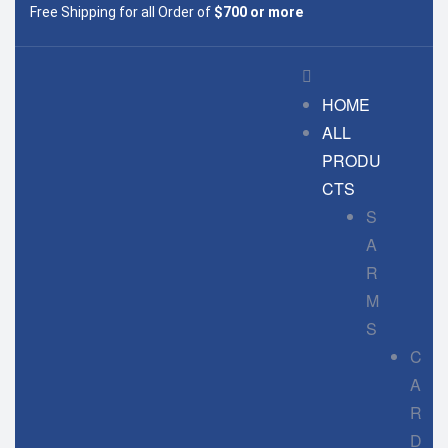
Free Shipping for all Order of
$700 or more
HOME
ALL
PRODU
CTS
S
A
R
M
S
C
A
R
D