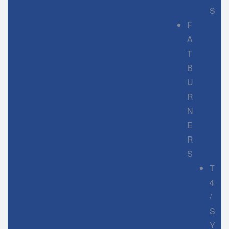
S
F
A
T
B
U
R
N
E
R
S
T
4
/
S
Y