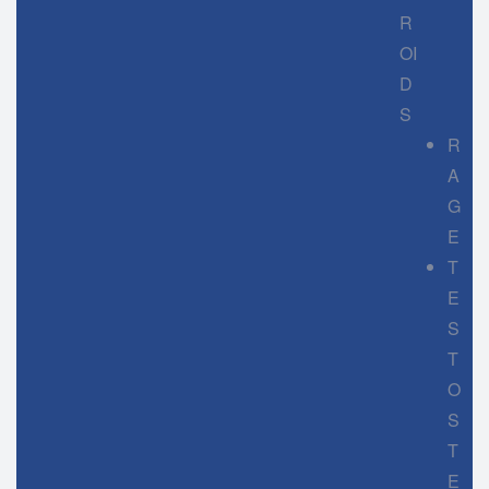
R
OI
D
S
R
A
G
E
T
E
S
T
O
S
T
E