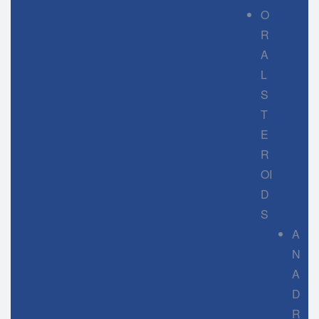
O
R
A
L
S
T
E
R
OI
D
S
A
N
A
D
R