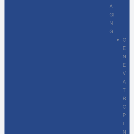
A
GI
N
G
G
E
N
E
V
A
T
R
O
P
I
N