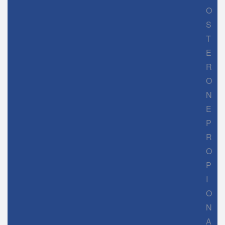
O
S
T
E
R
O
N
E
P
R
O
P
I
O
N
A