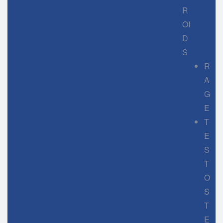
R
OI
D
S
R
A
G
E
T
E
S
T
O
S
T
E