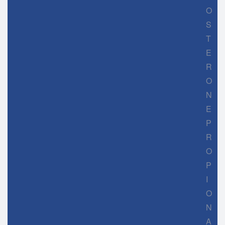
O
S
T
E
R
O
N
E
P
R
O
P
I
O
N
A