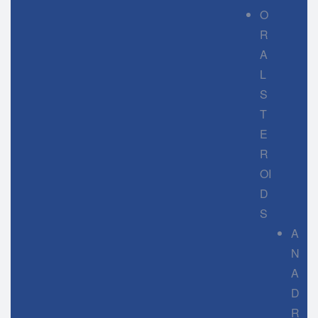
O
R
A
L
S
T
E
R
OI
D
S
A
N
A
D
R