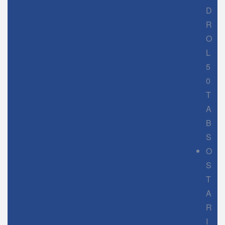
D
R
O
L
5
0
T
A
B
S
O
S
T
A
R
I