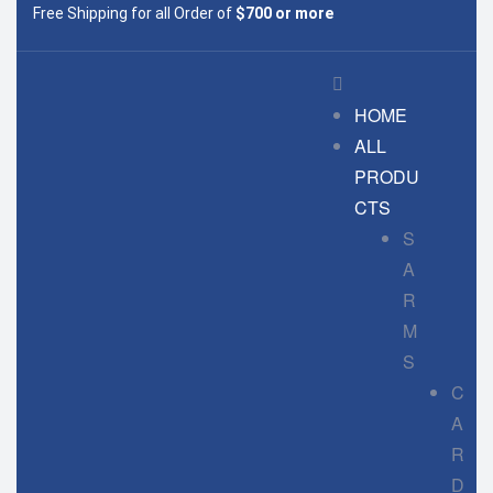
Free Shipping for all Order of
$700 or more
HOME
ALL
PRODU
CTS
S
A
R
M
S
C
A
R
D