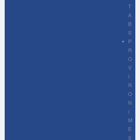
T
A
B
S
P
R
O
V
I
R
O
N
(
M
E
S