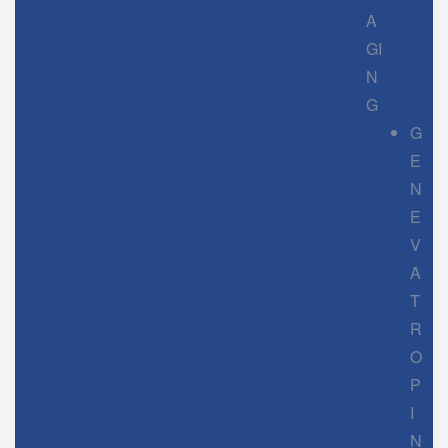
A
GI
N
G
G
E
N
E
V
A
T
R
O
P
I
N