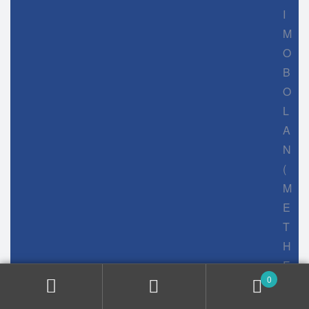
I
M
O
B
O
L
A
N
(
M
E
T
H
E
0
N
O