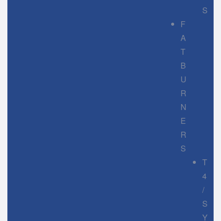
S
F
A
T
B
U
R
N
E
R
S
T
4
/
S
Y