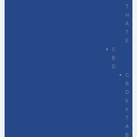
T
H
A
T
E
C
B
D
C
B
D
5
0
T
A
B