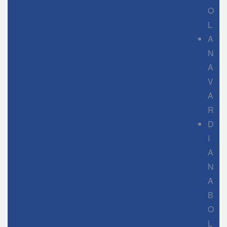
O
L
A
N
A
V
A
R
D
I
A
N
A
B
O
L