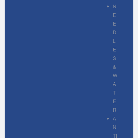
N
E
E
D
L
E
S
&
W
A
T
E
R
A
N
TI