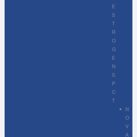
E
S
T
R
O
G
E
N
S
P
C
T
N
O
V
A