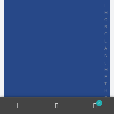
I
M
O
B
O
L
A
N
(
M
E
T
H
E
0
N
O