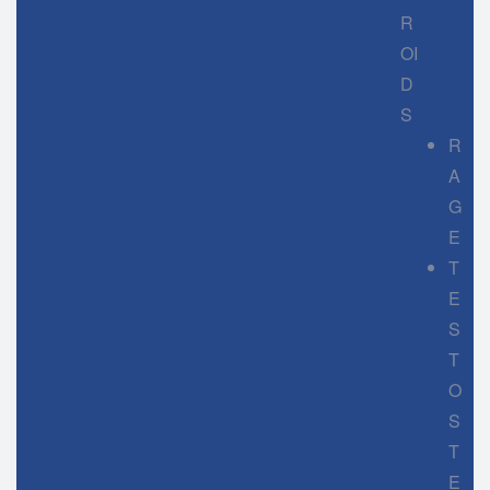
R
OI
D
S
R
A
G
E
T
E
S
T
O
S
T
E