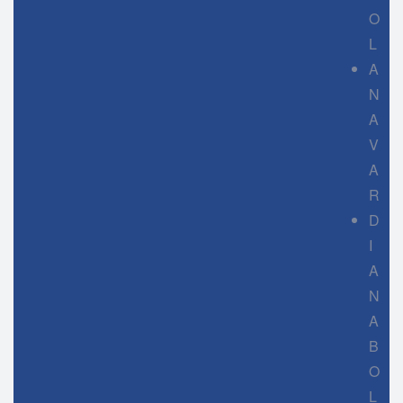
O
L
A
N
A
V
A
R
D
I
A
N
A
B
O
L