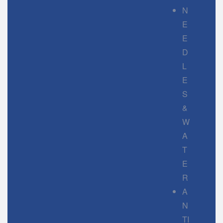
N
E
E
D
L
E
S
&
W
A
T
E
R
A
N
TI