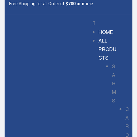
Free Shipping for all Order of
$700 or more
HOME
ALL
PRODU
CTS
S
A
R
M
S
C
A
R
D