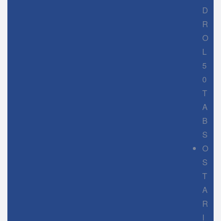
D
R
O
L
5
0
T
A
B
S
O
S
T
A
R
I