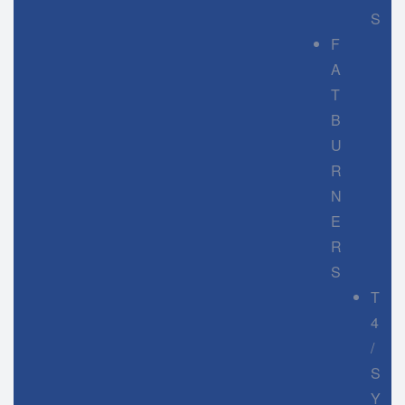
S
F
A
T
B
U
R
N
E
R
S
T
4
/
S
Y