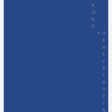
A
GI
N
G
G
E
N
E
V
A
T
R
O
P
I
N