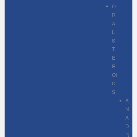
O
R
A
L
S
T
E
R
OI
D
S
A
N
A
D
R