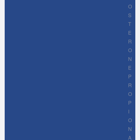
O
S
T
E
R
O
N
E
P
R
O
P
I
O
N
A