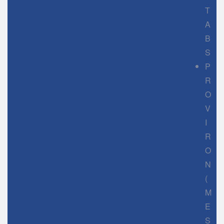
T
A
B
S
P
R
O
V
I
R
O
N
(
M
E
S