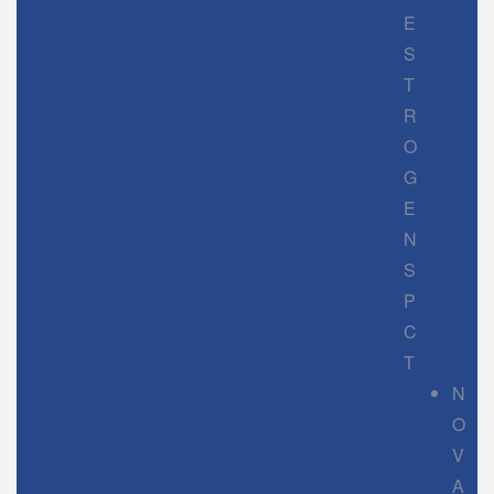
E
S
T
R
O
G
E
N
S
P
C
T
N
O
V
A