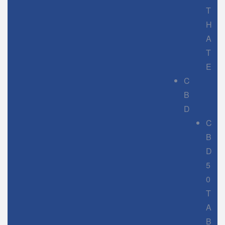
T
H
A
T
E
C
B
D
C
B
D
5
0
T
A
B