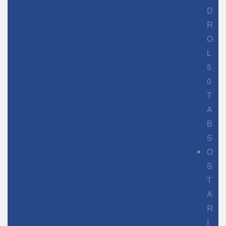
D
R
O
L
5
0
T
A
B
S
O
S
T
A
R
I