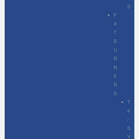
S
F
A
T
B
U
R
N
E
R
S
T
4
/
S
Y