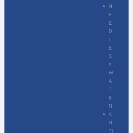
N
E
E
D
L
E
S
&
W
A
T
E
R
A
N
TI