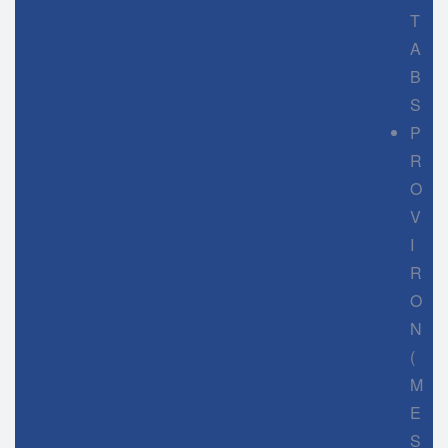
T
A
B
S
P
R
O
V
I
R
O
N
(
M
E
S