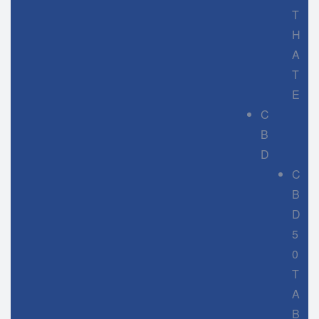
T
H
A
T
E
C
B
D
C
B
D
5
0
T
A
B