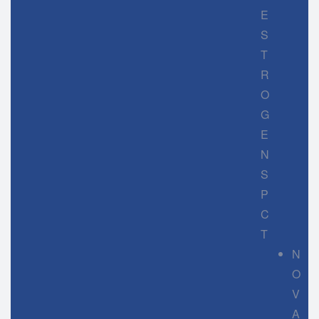
E
S
T
R
O
G
E
N
S
P
C
T
N
O
V
A