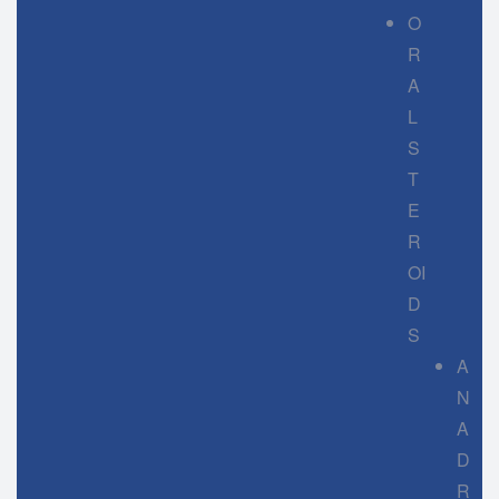
O
R
A
L
S
T
E
R
OI
D
S
A
N
A
D
R