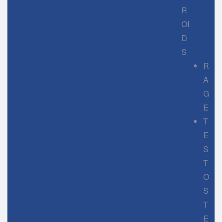
R
OI
D
S
R
A
G
E
T
E
S
T
O
S
T
E