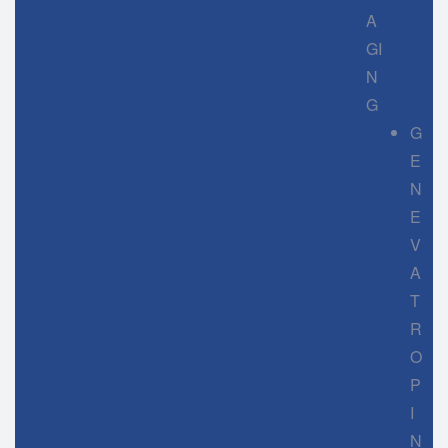
A
GI
N
G
G
E
N
E
V
A
T
R
O
P
I
N