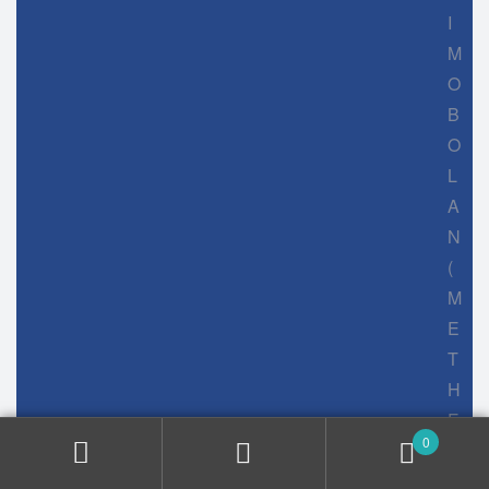
I
M
O
B
O
L
A
N
(
M
E
T
H
E
0
N
O