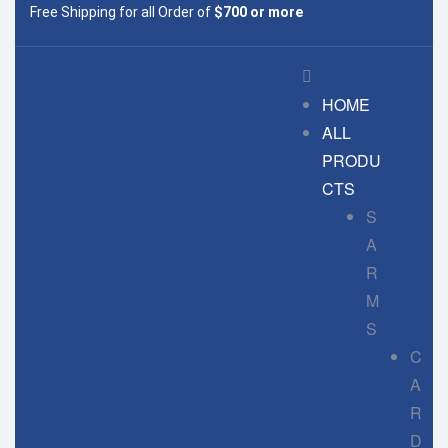
Free Shipping for all Order of
$700 or more
HOME
ALL
PRODU
CTS
S
A
R
M
S
C
A
R
D