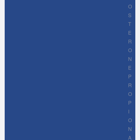
O
S
T
E
R
O
N
E
P
R
O
P
I
O
N
A