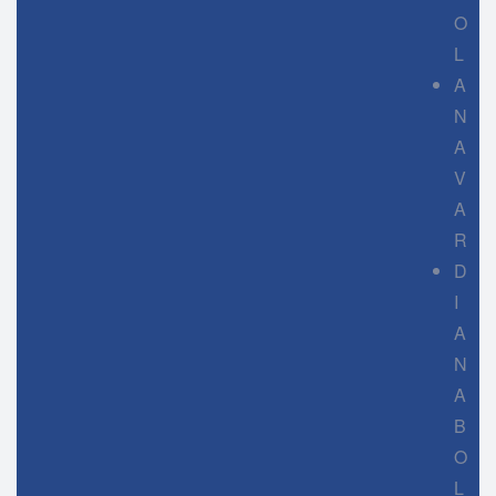
O
L
A
N
A
V
A
R
D
I
A
N
A
B
O
L